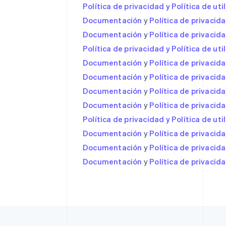
Política de privacidad y Política de uti
Documentación
y
Política de privacid
Documentación
y
Política de privacid
Alemania
Deutsch
English
Política de privacidad y Política de uti
Australia
Documentación
y
Política de privacid
English
Documentación
Austria
y
Política de privacid
Deutsch
English
Documentación
y
Política de privacid
Bélgica
Documentación
y
Política de privacid
Nederlands
Français
Deutsch
English
Brasil
Política de privacidad y Política de uti
Português
English
Documentación
y
Política de privacid
Bulgaria
Documentación
y
Política de privacid
English
Canadá
Documentación
y
Política de privacid
English
Français
China continental
简体中文
English
Chipre
English
Croacia