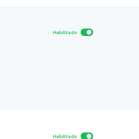
Stripe Sessions 2026
Descubre cómo Stripe
está construyendo la
infraestructura
económica para la IA.
Ver ahora