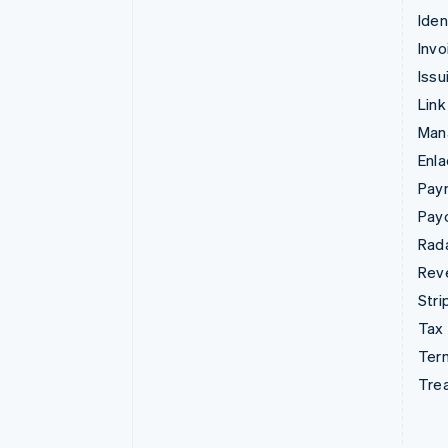
Iden
Invo
Issu
Link
Man
Enl
Pay
Pay
Rad
Rev
Stri
Tax
Term
Tre