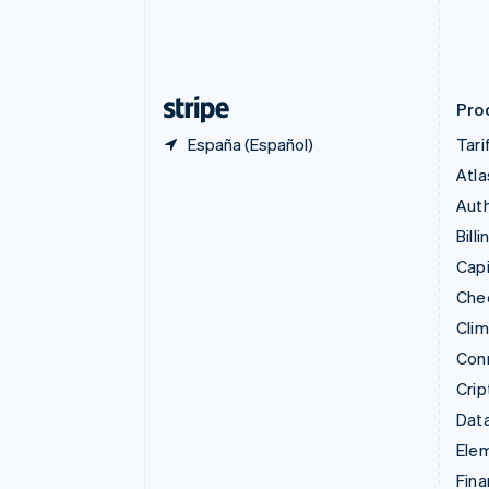
English
Italiano
Dinamarca
English
Emiratos Árabes Unidos
English
Pro
España (Español)
Tari
Atla
Auth
Billi
Capi
Che
Cli
Con
Cri
Data
Ele
Fina