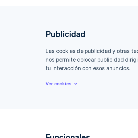
Authorization Boost
Data Pipeline
Optimizaciones de aceptación
Sincronización de d
Link
Proceso de compra acelerado
Financial Connections
Datos de ctas. financieras
Publicidad
vinculadas
Las cookies de publicidad y otras t
nos permite colocar publicidad dirigi
tu interacción con esos anuncios.
Funcionales