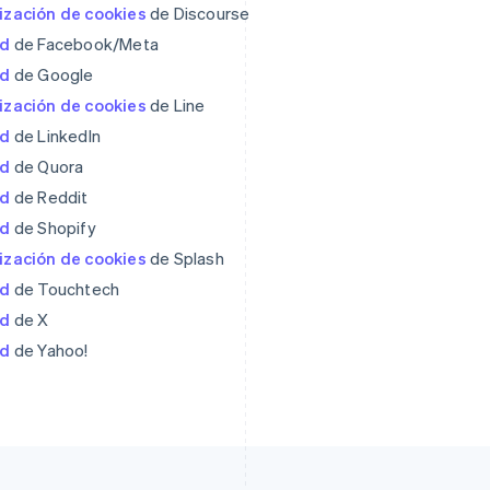
lización de cookies
de Discourse
ad
de Facebook/Meta
ad
de Google
Eslovaquia
Italia
English
Italiano
English
lización de cookies
de Line
Eslovenia
Japón
ad
de LinkedIn
English
Italiano
日本語
English
ad
España
de Quora
Letonia
Español
English
English
ad
de Reddit
Estados Unidos
Liechtenstein
ad
de Shopify
English
Español
简体中文
Deutsch
English
Estonia
Lituania
lización de cookies
de Splash
English
English
ad
de Touchtech
Finlandia
Luxemburgo
ad
de X
English
Svenska
Français
Deutsch
English
Francia
Malasia
ad
de Yahoo!
Français
English
English
简体中文
Gibraltar
Malta
English
English
Grecia
México
English
Español
English
Hungría
Noruega