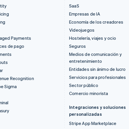
tity
SaaS
icing
Empresas de IA
ing
Economía de los creadores
Videojuegos
aged Payments
Hostelería, viajes y ocio
aces de pago
Seguros
ments
Medios de comunicación y
entretenimiento
outs
Entidades sin ánimo de lucro
ar
Servicios para profesionales
enue Recognition
Sector público
pe Sigma
Comercio minorista
inal
Integraciones y soluciones
asury
personalizadas
Stripe App Marketplace