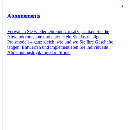
Abonnements
Verwalten Sie wiederkehrende Umsätze, senken Sie die
Abwanderungsrate und entwickeln Sie das richtige
Preismodell – ganz gleich, wie und wo Sie Ihre Geschäfte
tätigen. Entwerfen und implementieren Sie individuelle
Abrechnungslogik direkt in Stripe.
Abonnement erstellt
Sie haben erfolgreich ein neues Abonnement
für Jane Diaz erstellt.
Neues Abo
Abonnement erstellen
Kundin/Kunde
Jane Diaz
mariamusterfrau@beispiel.com
Elemente
Angefragter Professional-Plan
16,00 CHF pro Einheit/Monat
Besteuert als Software as a Service (SaaS)