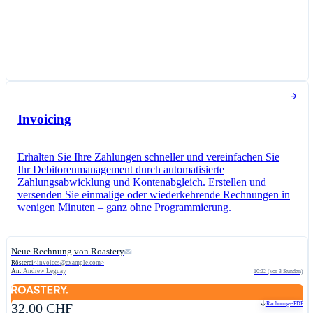
Invoicing
Erhalten Sie Ihre Zahlungen schneller und vereinfachen Sie
Ihr Debitorenmanagement durch automatisierte
Zahlungsabwicklung und Kontenabgleich. Erstellen und
versenden Sie einmalige oder wiederkehrende Rechnungen in
wenigen Minuten – ganz ohne Programmierung.
Neue Rechnung von Roastery
Rösterei
<
invoices@example.com
>
An:
Andrew Leguay
10:22 (vor 3 Stunden)
Rechnungs-PDF
32,00 CHF