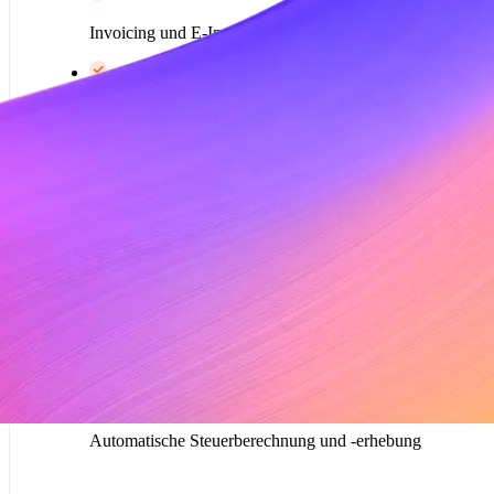
Invoicing und E-Invoicing
Self-Service-Kundenportal
Anteilmäßige Verrechnung, Ratenzahlungen sowie
Gutschriften und Lastschriften
Preismodelle für Abonnements
Vorschau
Benutzerdefinierte Abrechnung
Automatische Steuerberechnung und -erhebung