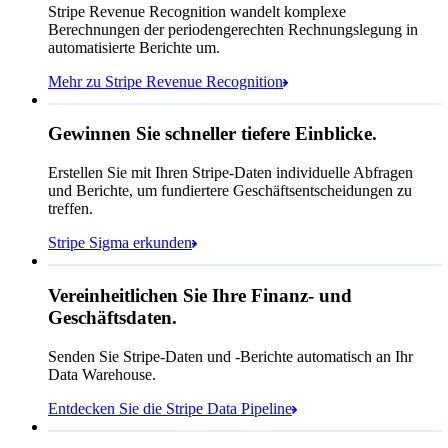
Stripe Revenue Recognition wandelt komplexe
Offen
Geschlossen
Berechnungen der periodengerechten Rechnungslegung in
automatisierte Berichte um.
Mehr zu Stripe Revenue Recognition
Gewinnen Sie schneller tiefere Einblicke.
Wie viele Kundinnen/Kunden
Erstellen Sie mit Ihren Stripe-Daten individuelle Abfragen
haben wir in Frankreich?
select
und Berichte, um fundiertere Geschäftsentscheidungen zu
id,
email,
treffen.
Jan.
Okt.
3 Zeilen verborgen
shipping_address_country
Stripe Sigma erkunden
from
customers
where
shipping_address_country =
'FR'
Wählen Sie den Speicherort für Ihre Daten aus
Vereinheitlichen Sie Ihre Finanz- und
Geschäftsdaten.
Senden Sie Stripe-Daten und -Berichte automatisch an Ihr
Snowflake
Amazon Redshift
Data Warehouse.
In Sigma sind es 783:
Entdecken Sie die Stripe Data Pipeline
https://dashboard.stripe.com/quer...
Databricks
Amazon S3