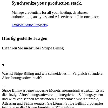
Synchronize your production stack.
Microsoft Azure
Google Cloud Storage
Manage credentials for all your hosting, databases,
authorization, analytics, and AI services—all in one place.
Abbrechen
Weiter
Explore Stripe Projects
Häufig gestellte Fragen
Erfahren Sie mehr über Stripe Billing
Was ist Stripe Billing und wie schneidet es im Vergleich zu anderer
Abrechnungssoftware ab?
Stripe Billing ist eine moderne Monetarisierungsinfrastruktur. Es ist
die einzige Abrechnungssoftware mit integriertem Zahlungssystem
und wird von schnell wachsenden Unternehmen wie Anthropic,
Atlassian und Figma genutzt. Sie können Stripe Billing problemlos
integrieren; die Lösung kombiniert KI-gestützte