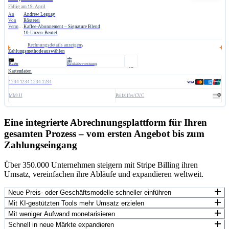
Fällig am 19. April
An
Andrew Leguay
Von
Rösterei
Vermerk
Kaffee-Abonnement – Signature Blend
10-Unzen-Beutel
Rechnungsdetails anzeigen
Zahlungsmethode auswählen
Karte
Banküberweisung
Kartendaten
1234 1234 1234 1234
MM/JJ
Prüfziffer/CVC
Eine integrierte Abrechnungsplattform für Ihren
gesamten Prozess – vom ersten Angebot bis zum
Zahlungseingang
Über 350.000 Unternehmen steigern mit Stripe Billing ihren
Umsatz, vereinfachen ihre Abläufe und expandieren weltweit.
Neue Preis- oder Geschäftsmodelle schneller einführen
Mit KI-gestützten Tools mehr Umsatz erzielen
Mit weniger Aufwand monetarisieren
Schnell in neue Märkte expandieren