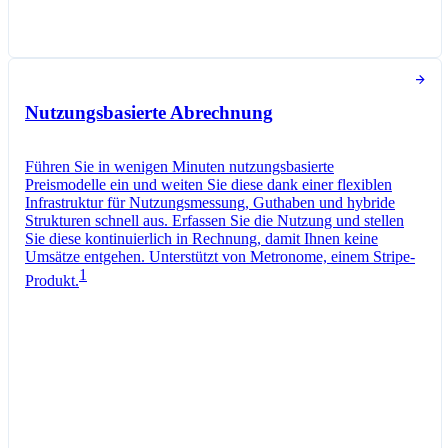
Abonnement-Optionen
Abrechnung und Zahlungsabwicklung
In den letzten 30 Tagen verwendete Token
Nutzungsbasierte Abrechnung
Führen Sie in wenigen Minuten nutzungsbasierte
Preismodelle ein und weiten Sie diese dank einer flexiblen
Infrastruktur für Nutzungsmessung, Guthaben und hybride
Strukturen schnell aus. Erfassen Sie die Nutzung und stellen
Sie diese kontinuierlich in Rechnung, damit Ihnen keine
Umsätze entgehen. Unterstützt von Metronome, einem Stripe-
1
Produkt.
Pro-Plan
Monatlich abgerechnet
Token
0,01 CHF
pro
1.000
Einheiten
Nutzungszähler