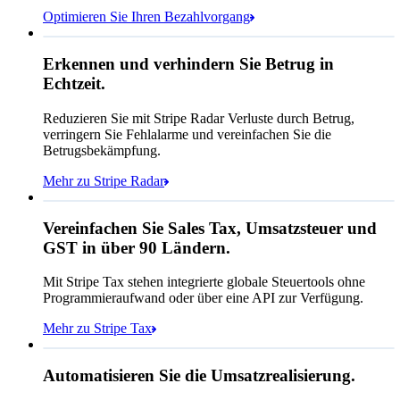
Optimieren Sie Ihren Bezahlvorgang
Affirm
Regelverhalten
Erkennen und verhindern Sie Betrug in
Kryptowährung
Echtzeit.
Reduzieren Sie mit Stripe Radar Verluste durch Betrug,
Queried
verringern Sie Fehlalarme und vereinfachen Sie die
Postleitzahl
98104
Betrugsbekämpfung.
Städtischer Steuersatz
10,55 %
Mehr zu Stripe Radar
Zahlen Sie Queried
220,02 CHF
Vereinfachen Sie Sales Tax, Umsatzsteuer und
Abonnement
199,00 CHF
GST in über 90 Ländern.
Sales Tax (
10,55 %
)
21,02 CHF
Mit Stripe Tax stehen integrierte globale Steuertools ohne
Zahlbarer Betrag
220,02 CHF
3D Secure-Authentifizierung angefordert
Programmieraufwand oder über eine API zur Verfügung.
Regel angewendet: Zulassen
Mehr zu Stripe Tax
Realisierter Umsatz
Regel angewendet: Blockieren
Automatisieren Sie die Umsatzrealisierung.
4.671.533,72 CHF
Regel angewendet: Überprüfung