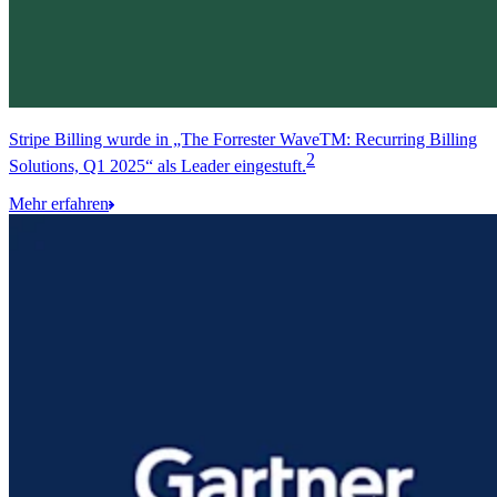
Stripe Billing wurde in „The Forrester WaveTM: Recurring Billing
2
Solutions, Q1 2025“ als Leader eingestuft.
Mehr erfahren