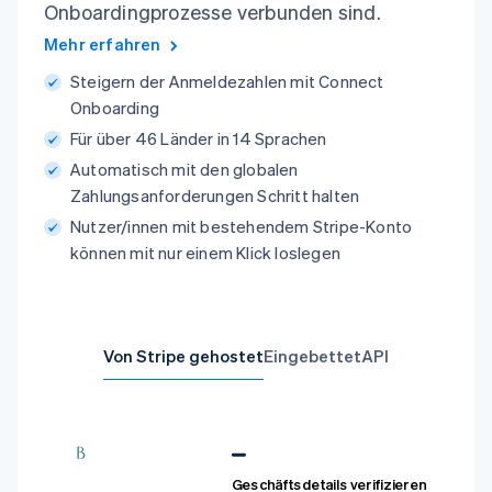
Onboardingprozesse verbunden sind.
Mehr erfahren
Steigern der Anmeldezahlen mit Connect
Onboarding
Für über 46 Länder in 14 Sprachen
Automatisch mit den globalen
Zahlungsanforderungen Schritt halten
Nutzer/innen mit bestehendem Stripe-Konto
können mit nur einem Klick loslegen
Von Stripe gehostet
Eingebettet
API
1
await
 stripe
.
v2
.
core
.
accounts
.
update
(
2
'{{CONNECTED_STRIPE_ACCOUNT_ID}}'
,
3
{
4
defaults
:
{
5
profile
:
{
The Brush arbeitet
Geschäftsdetails verifizieren
6
doing_business_as
:
'Hair Flair'
,
Geschäftsdetails
Rechtsgültiger Un