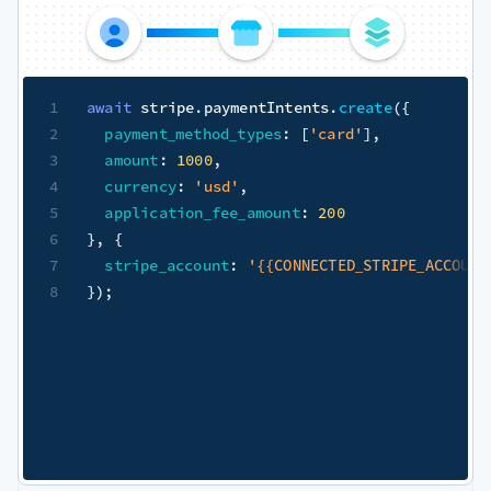
1
await
 stripe
.
paymentIntents
.
create
(
{
2
payment_method_types
:
[
'card'
]
,
3
amount
:
1000
,
4
currency
:
'usd'
,
5
application_fee_amount
:
200
6
}
,
{
7
stripe_account
:
'{{CONNECTED_STRIPE_ACCOUNT
8
}
)
;