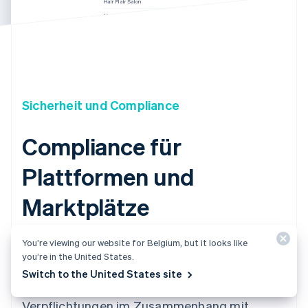
Hair Flair Salon
Margie’s Chicago
Jenny’s Haircuts
Muse Salon
Aktualisiert heute um 07:50
Sicherheit und Compliance
Compliance für
Plattformen und
Marktplätze
You’re viewing our website for Belgium, but it looks like
Geldauszahlungen werden durch strenge
you’re in the United States.
Vorschriften erschwert, die von Land zu Land
Switch to the United States site
unterschiedlich sind. Connect verlagert Ihre
Verpflichtungen im Zusammenhang mit