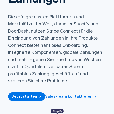
Data Pipeline
Geldmanagement
Marktplatz auf
Zugriff auf mehr als
Datensynchronisierung
Produkt-Roadmap
Plattformen
Grundlagen der
125
Stripe Sessions
SaaS
Abonnementverwaltung
Terminal
Die erfolgreichsten Plattformen und
Karriere
Zahlungen vor Ort
Newsroom
So setzen Sie
Marktplätze der Welt, darunter Shopify und
Authorization
Stripe Press
nutzungsbasierte
Boost
DoorDash, nutzen Stripe Connect für die
Abrechnung um
Nach Branche
Optimierung der
Stablecoin-gestützte
Einbindung von Zahlungen in ihre Produkte.
Autorisierungsraten
Karten ausgeben: So
Link
KI-Unternehmen
Connect bietet nahtloses Onboarding,
Kontakt
geht´s
Beschleunigter
Creator Economy
Bereitstellung und
integrierte Komponenten, globale Zahlungen
Bezahlvorgang
Gaming
Verwaltung von
Sales-Team
Financial
Bewirtung, Reisen und
und mehr – gehen Sie innerhalb von Wochen
Diensten mit Agenten
kontaktieren
Connections
Freizeit
Partner werden
statt in Quartalen live, bauen Sie ein
Verbundene
Versicherungen
Medien und
Finanzdaten
profitables Zahlungsgeschäft auf und
Unterhaltung
Ressourcen
skalieren Sie ohne Probleme.
Gemeinnützige
Organisationen
Fachdienstleistungen
App-Integrationen
Mehr
Öffentlicher Sektor
Code-Beispiele
Jetzt starten
Sales-Team kontaktieren
Product roadmap
Einzelhandel
Entwickler-Blog
Ausblick
API-Status
Radar
Shopify