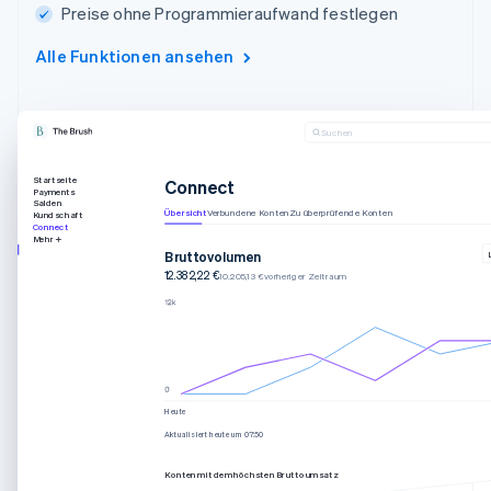
Preise ohne Programmieraufwand festlegen
Alle Funktionen ansehen
Suchen
Startseite
Connect
Payments
Salden
Übersicht
Verbundene Konten
Zu überprüfende Konten
Kundschaft
Connect
Mehr
Bruttovolumen
12.382,22 €
10.205,13 € vorheriger Zeitraum
Heute
Aktualisiert heute um 07:50
Konten mit dem höchsten Bruttoumsatz