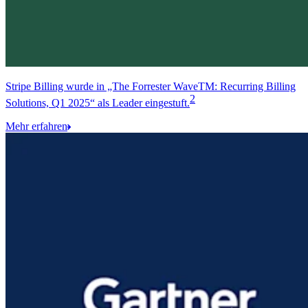
Stripe Billing wurde in „The Forrester WaveTM: Recurring Billing
2
Solutions, Q1 2025“ als Leader eingestuft.
Mehr erfahren