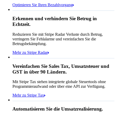
Optimieren Sie Ihren Bezahlvorgang
Affirm
Regelverhalten
Erkennen und verhindern Sie Betrug in
Kryptowährung
Echtzeit.
Reduzieren Sie mit Stripe Radar Verluste durch Betrug,
Queried
verringern Sie Fehlalarme und vereinfachen Sie die
Postleitzahl
98104
Betrugsbekämpfung.
Städtischer Steuersatz
10,55 %
Mehr zu Stripe Radar
Zahlen Sie Queried
247,64 €
Vereinfachen Sie Sales Tax, Umsatzsteuer und
Abonnement
224,00 €
GST in über 90 Ländern.
Sales Tax (
10,55 %
)
23,64 €
Mit Stripe Tax stehen integrierte globale Steuertools ohne
Zahlbarer Betrag
247,64 €
3D Secure-Authentifizierung angefordert
Programmieraufwand oder über eine API zur Verfügung.
Regel angewendet: Zulassen
Mehr zu Stripe Tax
Realisierter Umsatz
Regel angewendet: Blockieren
Automatisieren Sie die Umsatzrealisierung.
5.255.475,44 €
Regel angewendet: Überprüfung