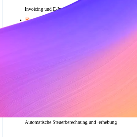
Invoicing und E-Invoicing
Self-Service-Kundenportal
Anteilmäßige Verrechnung, Ratenzahlungen sowie
Gutschriften und Lastschriften
Preismodelle für Abonnements
Vorschau
Benutzerdefinierte Abrechnung
Automatische Steuerberechnung und -erhebung