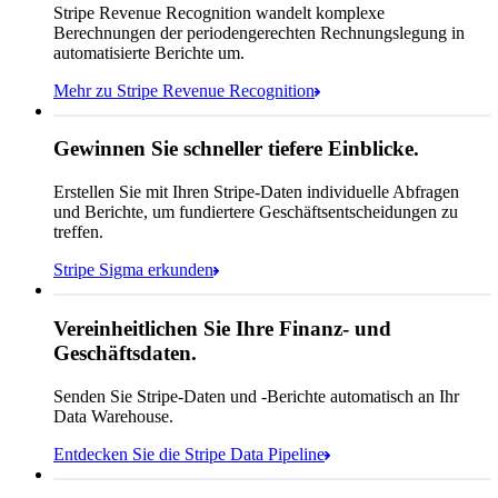
Stripe Revenue Recognition wandelt komplexe
Offen
Geschlossen
Berechnungen der periodengerechten Rechnungslegung in
automatisierte Berichte um.
Mehr zu Stripe Revenue Recognition
Gewinnen Sie schneller tiefere Einblicke.
Wie viele Kundinnen/Kunden
Erstellen Sie mit Ihren Stripe-Daten individuelle Abfragen
haben wir in Frankreich?
select
und Berichte, um fundiertere Geschäftsentscheidungen zu
id,
email,
treffen.
Jan.
Okt.
3 Zeilen verborgen
shipping_address_country
Stripe Sigma erkunden
from
customers
where
shipping_address_country =
'FR'
Wählen Sie den Speicherort für Ihre Daten aus
Vereinheitlichen Sie Ihre Finanz- und
Geschäftsdaten.
Senden Sie Stripe-Daten und -Berichte automatisch an Ihr
Snowflake
Amazon Redshift
Data Warehouse.
In Sigma sind es 783:
Entdecken Sie die Stripe Data Pipeline
https://dashboard.stripe.com/quer...
Databricks
Amazon S3