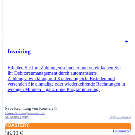
Invoicing
Erhalten Sie Ihre Zahlungen schneller und vereinfachen Sie
Ihr Debitorenmanagement durch automatisierte
Zahlungsabwicklung und Kontenabgleich. Erstellen und
versenden Sie einmalige oder wiederkehrende Rechnungen in
wenigen Minuten – ganz ohne Programmierung.
Neue Rechnung von Roastery
Rösterei
<
invoices@example.com
>
An:
Andrew Leguay
10:22 (vor 3 Stunden)
Rechnungs-PDF
36,00 €