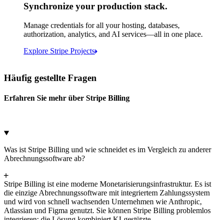
Synchronize your production stack.
Microsoft Azure
Google Cloud Storage
Manage credentials for all your hosting, databases,
authorization, analytics, and AI services—all in one place.
Abbrechen
Weiter
Explore Stripe Projects
Häufig gestellte Fragen
Erfahren Sie mehr über Stripe Billing
Was ist Stripe Billing und wie schneidet es im Vergleich zu anderer
Abrechnungssoftware ab?
Stripe Billing ist eine moderne Monetarisierungsinfrastruktur. Es ist
die einzige Abrechnungssoftware mit integriertem Zahlungssystem
und wird von schnell wachsenden Unternehmen wie Anthropic,
Atlassian und Figma genutzt. Sie können Stripe Billing problemlos
integrieren; die Lösung kombiniert KI-gestützte