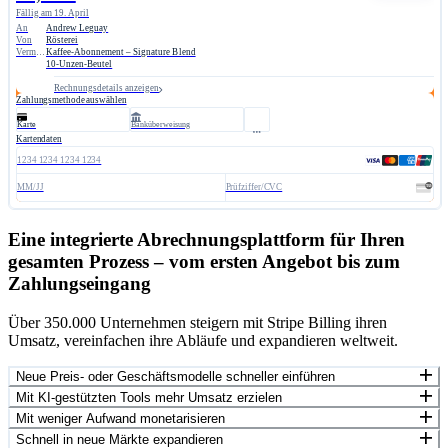
Fällig am 19. April
An
Andrew Leguay
Von
Rösterei
Vermerk
Kaffee-Abonnement – Signature Blend
10-Unzen-Beutel
Rechnungsdetails anzeigen
Zahlungsmethode auswählen
Karte
Banküberweisung
Kartendaten
1234 1234 1234 1234
MM/JJ
Prüfziffer/CVC
Eine integrierte Abrechnungsplattform für Ihren
gesamten Prozess – vom ersten Angebot bis zum
Zahlungseingang
Über 350.000 Unternehmen steigern mit Stripe Billing ihren
Umsatz, vereinfachen ihre Abläufe und expandieren weltweit.
Neue Preis- oder Geschäftsmodelle schneller einführen
Mit KI-gestützten Tools mehr Umsatz erzielen
Mit weniger Aufwand monetarisieren
Schnell in neue Märkte expandieren