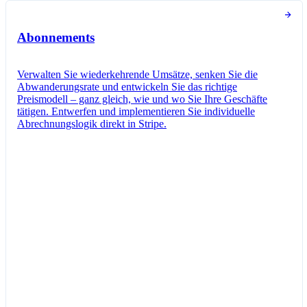
Abonnements
Verwalten Sie wiederkehrende Umsätze, senken Sie die
Abwanderungsrate und entwickeln Sie das richtige
Preismodell – ganz gleich, wie und wo Sie Ihre Geschäfte
tätigen. Entwerfen und implementieren Sie individuelle
Abrechnungslogik direkt in Stripe.
Abonnement erstellt
Sie haben erfolgreich ein neues Abonnement
für Jane Diaz erstellt.
Neues Abo
Abonnement erstellen
Kundin/Kunde
Jane Diaz
mariamusterfrau@beispiel.com
Elemente
Angefragter Professional-Plan
18,00 € pro Einheit/Monat
Besteuert als Software as a Service (SaaS)