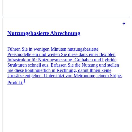
Abonnement-Optionen
Abrechnung und Zahlungsabwicklung
In den letzten 30 Tagen verwendete Token
Nutzungsbasierte Abrechnung
Führen Sie in wenigen Minuten nutzungsbasierte
Preismodelle ein und weiten Sie diese dank einer flexiblen
Infrastruktur für Nutzungsmessung, Guthaben und hybride
Strukturen schnell aus. Erfassen Sie die Nutzung und stellen
Sie diese kontinuierlich in Rechnung, damit Ihnen keine
Umsätze entgehen. Unterstützt von Metronome, einem Stripe-
1
Produkt.
Pro-Plan
Monatlich abgerechnet
Token
0,01 €
pro
1.000
Einheiten
Nutzungszähler