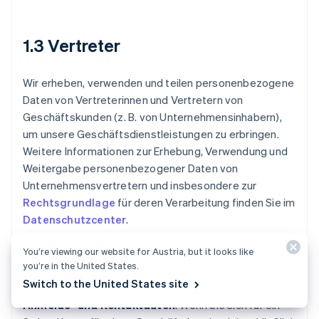
1.3 Vertreter
Wir erheben, verwenden und teilen personenbezogene
Daten von Vertreterinnen und Vertretern von
Geschäftskunden (z. B. von Unternehmensinhabern),
um unsere Geschäftsdienstleistungen zu erbringen.
Weitere Informationen zur Erhebung, Verwendung und
Weitergabe personenbezogener Daten von
Unternehmensvertretern und insbesondere zur
Rechtsgrundlage
für deren Verarbeitung finden Sie im
Datenschutzcenter
.
You’re viewing our website for Austria, but it looks like
a. Erfassung personenbezogener
you’re in the United States.
Vertreterdaten
Switch to the United States site
Anmelde- und Kontaktdaten
. Wenn Sie sich für ein